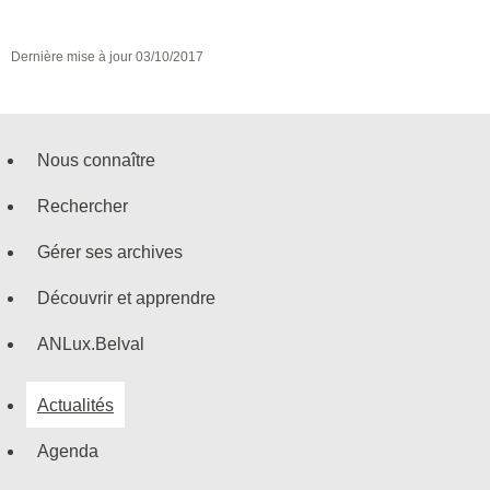
Dernière mise à jour
03/10/2017
Nous connaître
Menu
Rechercher
de
Gérer ses archives
navigation
Découvrir et apprendre
ANLux.Belval
Actualités
Agenda