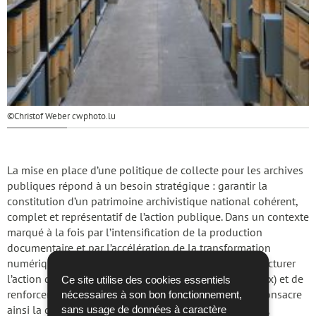
©Christof Weber cwphoto.lu
La mise en place d’une politique de collecte pour les archives
publiques répond à un besoin stratégique : garantir la
constitution d’un patrimoine archivistique national cohérent,
complet et représentatif de l’action publique. Dans un contexte
marqué à la fois par l’intensification de la production
documentaire et par l’accélération de la transformation
numérique de l’État, une telle politique permet de structurer
Ce site utilise des cookies essentiels
l’action des Archives nationales de Luxembourg (ANLux) et de
nécessaires à son bon fonctionnement,
renforcer la qualité des fonds collectés. La politique consacre
sans usage de données à caractère
ainsi la complémentarité des supports et rappelle que,