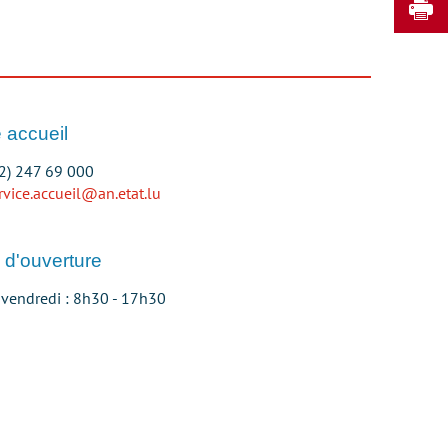
I
 accueil
52) 247 69 000
rvice.accueil@an.etat.lu
 d'ouverture
 vendredi : 8h30 - 17h30