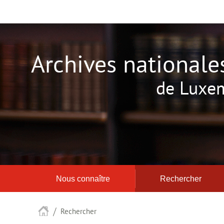
Aller
Aller
à
au
la
contenu
navigation
Archives nationale
de Luxe
Nous connaître
Rechercher
Accueil
Rechercher