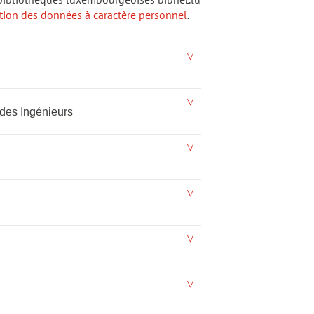
 bibliothèques luxembourgeoises bibnet.lu
ction des données à caractère personnel
.
des Ingénieurs