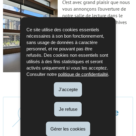
C’est avec grand plaisir que nous
vous annonçons l’ouverture de
notre salle de lecture dans le
nouveau bâtiment des Archives
nationales à Esch-Belval.
Ce site utilise des cookies essentiels
nécessaires à son bon fonctionnement,
sans usage de données à caractère
personnel, et ne pouvant pas être
refusés. Des cookies non essentiels sont
utilisés à des fins statistiques et seront
activés uniquement si vous les acceptez.
Consulter notre
politique de confidentialité
.
J'accepte
Je refuse
Portail de recherche
des ANLux
Gérer les cookies