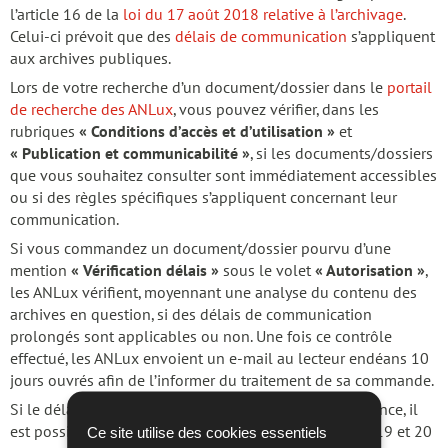
l’article 16 de la
loi du 17 août 2018 relative à l’archivage
.
Celui-ci prévoit que des
délais de communication
s’appliquent
aux archives publiques.
Lors de votre recherche d’un document/dossier dans le
portail
de recherche des ANLux
, vous pouvez vérifier, dans les
rubriques
« Conditions d’accès et d’utilisation »
et
« Publication et communicabilité »
, si les documents/dossiers
que vous souhaitez consulter sont immédiatement accessibles
ou si des règles spécifiques s’appliquent concernant leur
communication.
Si vous commandez un document/dossier pourvu d’une
mention
« Vérification délais »
sous le volet
« Autorisation »
,
les ANLux vérifient, moyennant une analyse du contenu des
archives en question, si des délais de communication
prolongés sont applicables ou non. Une fois ce contrôle
effectué, les ANLux envoient un e-mail au lecteur endéans 10
jours ouvrés afin de l’informer du traitement de sa commande.
Si le délai de protection n’est pas encore venu à échéance, il
est possible d’entamer, conformément aux articles 17, 19 et 20
Ce site utilise des cookies essentiels