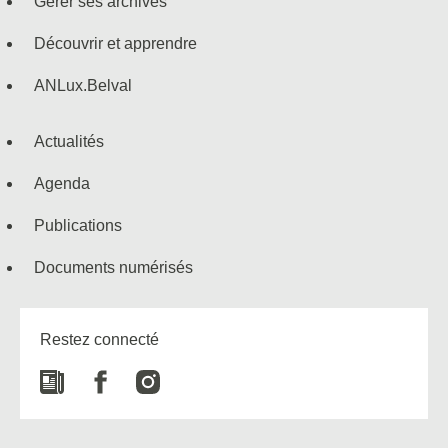
Gérer ses archives
navigation
Découvrir et apprendre
ANLux.Belval
Actualités
Agenda
Publications
Documents numérisés
Restez connecté
Newspaper
Facebook
Instagram