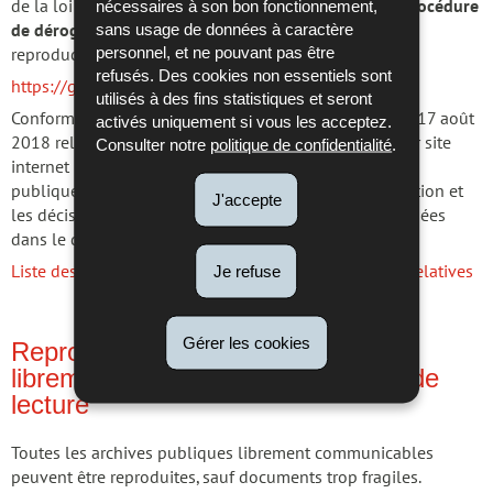
nécessaires à son bon fonctionnement,
de la loi du 17 août 2018 relative à l’archivage, une
procédure
sans usage de données à caractère
de dérogation
en vue de la consultation et/ou de la
personnel, et ne pouvant pas être
reproduction d’archives en suivant ce lien :
refusés. Des cookies non essentiels sont
https://guichet.public.lu/demandes_archives
utilisés à des fins statistiques et seront
Conformément à l’article 17, paragraphe 8 de la loi du 17 août
activés uniquement si vous les acceptez.
2018 relative à l’archivage, les ANLux publient sur leur site
Consulter notre
politique de confidentialité
.
internet les demandes de communication des archives
publiques avant l’expiration des délais de communication et
J'accepte
les décisions y relatives. Ces informations sont regroupées
dans le document ci-après :
Je refuse
Liste des demandes de dérogation et des décisions y relatives
Gérer les cookies
Reproduction d’archives publiques
librement communicables en salle de
lecture
Toutes les archives publiques librement communicables
peuvent être reproduites, sauf documents trop fragiles.