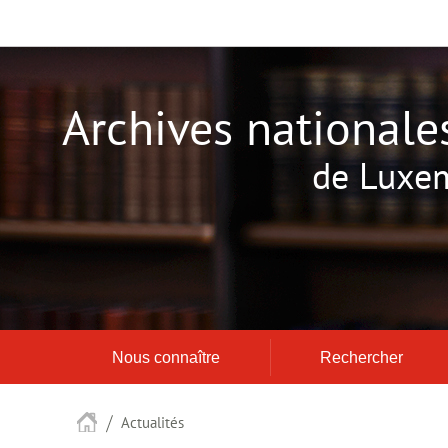
Aller
Aller
à
au
la
contenu
navigation
Archives nationale
de Luxe
Nous connaître
Rechercher
Accueil
Actualités