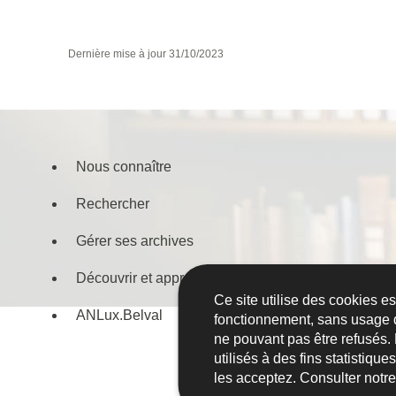
Dernière mise à jour
31/10/2023
Nous connaître
Menu
Rechercher
de
navigation
Gérer ses archives
Découvrir et apprendre
Ce site utilise des cookies e
ANLux.Belval
fonctionnement, sans usage 
ne pouvant pas être refusés.
utilisés à des fins statistiqu
les acceptez. Consulter notr