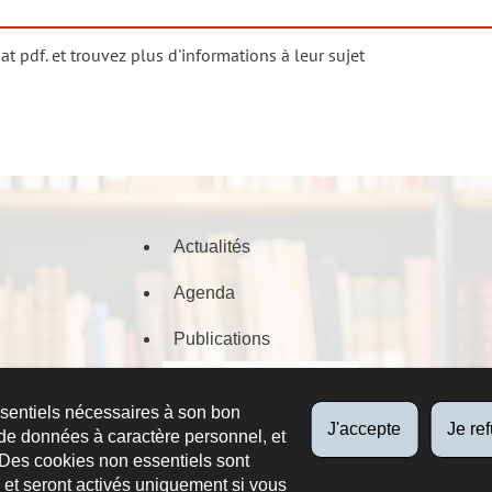
 pdf. et trouvez plus d'informations à leur sujet
Actualités
Agenda
Publications
Documents numérisés
ssentiels nécessaires à son bon
J'accepte
Je re
de données à caractère personnel, et
 Des cookies non essentiels sont
es et seront activés uniquement si vous