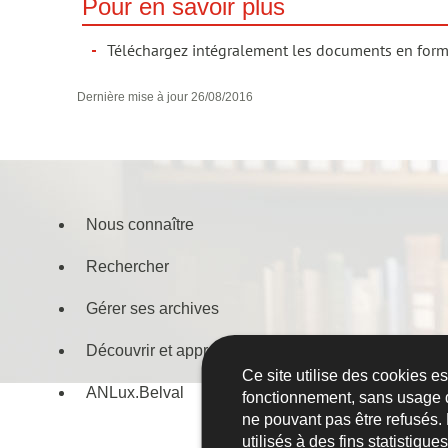
Pour en savoir plus
Téléchargez intégralement les documents en format
Dernière mise à jour
26/08/2016
Nous connaître
Menu
Rechercher
de
navigation
Gérer ses archives
Découvrir et apprendre
Ce site utilise des cookies e
ANLux.Belval
fonctionnement, sans usage 
ne pouvant pas être refusés.
utilisés à des fins statistiqu