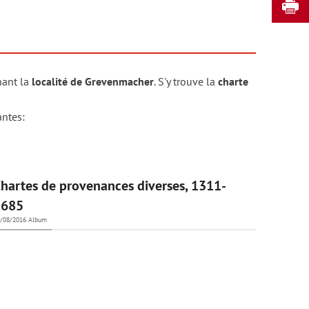
I
nant la
localité de Grevenmacher
. S'y trouve la
charte
antes:
hartes de provenances diverses, 1311-
1685
/08/2016
Album