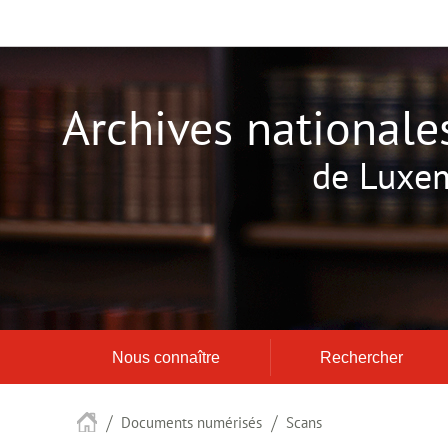
Aller
Aller
à
au
la
contenu
navigation
Archives nationale
de Luxe
Nous connaître
Rechercher
Accueil
Documents numérisés
Scans