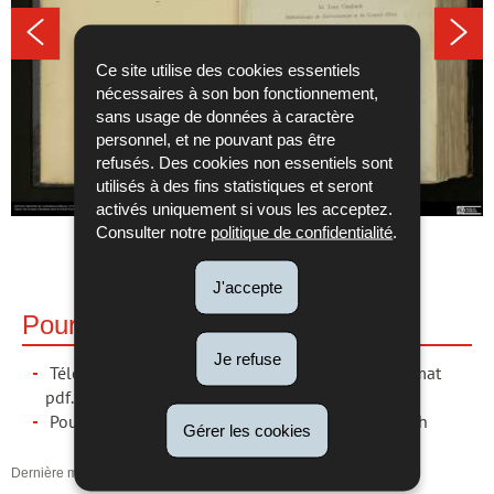
Ce site utilise des cookies essentiels
nécessaires à son bon fonctionnement,
sans usage de données à caractère
personnel, et ne pouvant pas être
refusés. Des cookies non essentiels sont
utilisés à des fins statistiques et seront
activés uniquement si vous les acceptez.
Consulter notre
politique de confidentialité
.
J'accepte
Pour en savoir plus
Je refuse
Téléchargez intégralement les documents en format
pdf. et trouvez plus d'informations à leur sujet
Pour en savoir plus sur le travail de Tony Ginsbach
Gérer les cookies
Dernière mise à jour
04/06/2020