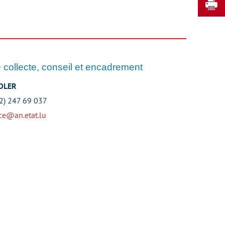
I
 collecte, conseil et encadrement
SOLER
52) 247 69 037
ce@an.etat.lu