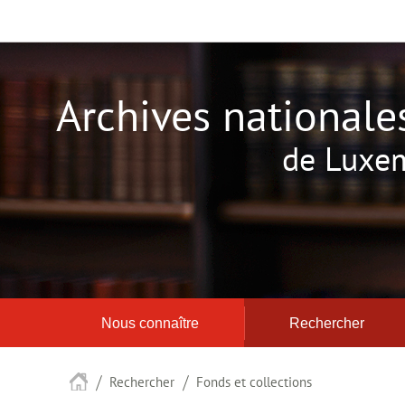
Aller
Aller
à
au
la
contenu
navigation
Archives nationale
de Luxe
Nous connaître
Rechercher
Accueil
Rechercher
Fonds et collections