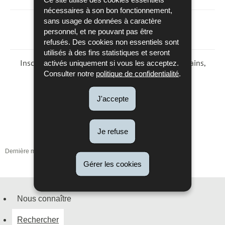
nécessaires à son bon fonctionnement,
sans usage de données à caractère
personnel, et ne pouvant pas être
refusés. Des cookies non essentiels sont
utilisés à des fins statistiques et seront
activés uniquement si vous les acceptez.
Inscription en
lettres majuscules
des chiffres romains,
Consulter notre
politique de confidentialité
.
par exemple
MCCX
et non mccx
J'accepte
Je refuse
Dernière mise à jour
06/09/2016
Gérer les cookies
Nous connaître
Menu
Rechercher