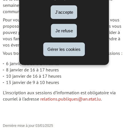
semaines qui suivent. La Section contemporaine vous
communique la décision via courriel.
J'accepte
Pour vous faciliter l’accès au nouveau formulaire, nous vous
proposons plusieurs sessions d’information auxquelles vous
Je refuse
pouvez participer. Ces sessions sont destinées à vous aider à
vous familiariser avec le nouveau formulaire et à répondre à
vos éventuelles questions.
Gérer les cookies
Vous trouverez ci-dessous les dates des différentes sessions :
6 janvier de 13 à 14 heures
8 janvier de 16 à 17 heures
10 janvier de 16 à 17 heures
13 janvier de 9 à 10 heures
L'inscription aux sessions d’information est obligatoire via
courriel à l’adresse
relations.publiques@an.etat.lu
.
Dernière mise à jour
03/01/2025