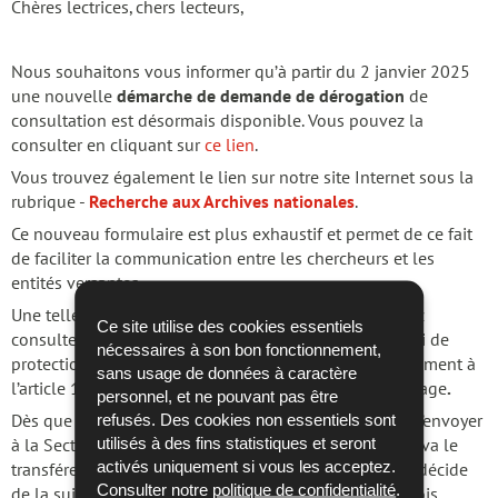
Chères lectrices, chers lecteurs,
Nous souhaitons vous informer qu’à partir du 2 janvier 2025
une nouvelle
démarche de demande de dérogation
de
consultation est désormais disponible. Vous pouvez la
consulter en cliquant sur
ce lien
.
Vous trouvez également le lien sur notre site Internet sous la
rubrique -
Recherche aux Archives nationales
.
Ce nouveau formulaire est plus exhaustif et permet de ce fait
de faciliter la communication entre les chercheurs et les
entités versantes.
Une telle démarche doit être remplie si vous souhaitez
Ce site utilise des cookies essentiels
consulter des documents ou des dossiers dont le délai de
nécessaires à son bon fonctionnement,
protection n’est pas encore venu à échéance, conformément à
sans usage de données à caractère
l’article 17 de la loi du 17 août 2018 relative à l’archivage
.
personnel, et ne pouvant pas être
refusés. Des cookies non essentiels sont
Dès que vous avez rempli le formulaire, vous pouvez l’envoyer
utilisés à des fins statistiques et seront
à la Section contemporaine (
contemp@an.etat.lu
) qui va le
activés uniquement si vous les acceptez.
transférer à l’entité versante concernée. Cette dernière décide
Consulter notre
politique de confidentialité
.
de la suite à réserver à votre demande endéans des trois