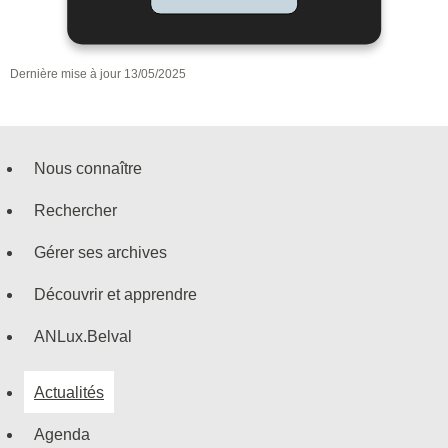
Dernière mise à jour
13/05/2025
Nous connaître
Menu
Rechercher
de
Gérer ses archives
navigation
Découvrir et apprendre
ANLux.Belval
Actualités
Agenda