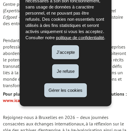
nécessaires à son bon fonctionnement,
Centre pour le patrimoine industriel en Flandre
sans usage de données à caractère
(
Expertisecentrum Technisch, Wetenschappelijk en Industrieel
personnel, et ne pouvant pas être
Erfgoed
– ETWIE) et l’Association néerlandaise pour l’histoire
refusés. Des cookies non essentiels sont
des entreprises (
Vereniging Bedrijf & Historie
– VBH).
utilisés à des fins statistiques et seront
activés uniquement si vous les acceptez.
Consulter notre
politique de confidentialité
.
Pendant deux jours, des archivistes, historien-nes et
professionnel-les exploreront la manière dont les entreprises
J'accepte
abordent les aspects sensibles de leur histoire et exploiteront
le potentiel des archives d’entreprise pour raconter des récits
transnationaux. La conférence abordera également les défis
Je refuse
liés à la préservation de la mémoire des entreprises dans un
monde économique marqué par des fusions, acquisitions et
transformations.
Gérer les cookies
Pour plus d’informations concernant l’appel à contributions :
www.icasba2026.com
Rejoignez-nous à Bruxelles en 2026 – deux journées
consacrées aux échanges internationaux, à la réflexion sur le
rôle des archives d’entreprise, à la (re-)valorisation ainsi que la