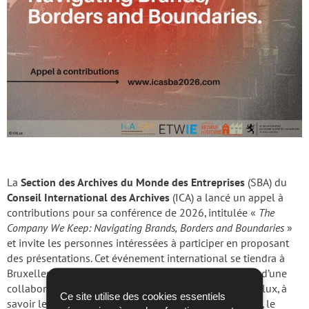
La
Section des Archives du Monde des Entreprises
(SBA) du
Conseil International des Archives
(ICA) a lancé un appel à
contributions pour sa conférence de 2026, intitulée «
The
Company We Keep: Navigating Brands, Borders and Boundaries
»
et invite les personnes intéressées à participer en proposant
des présentations. Cet événement international se tiendra à
Bruxelles les
21 et 22 septembre 2026
, dans le cadre d’une
collaboration entre trois institutions de la région Benelux, à
Ce site utilise des cookies essentiels
savoir les Archives nationales de Luxembourg (ANLux), le