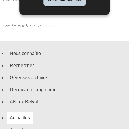
Dernière mise à jour
07/05/2026
Nous connaître
Menu
Rechercher
de
Gérer ses archives
navigation
Découvrir et apprendre
ANLux.Belval
Actualités