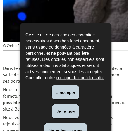
Ce site utilise des cookies essentiels
nécessaires à son bon fonctionnement,
© Christof Weber
sans usage de données à caractère
personnel, et ne pouvant pas être
refusés. Des cookies non essentiels sont
utilisés à des fins statistiques et seront
Dans le cadre du déménagement vers notre nouveau site, la
activés uniquement si vous les acceptez.
salle de lecture à Luxembourg-ville fermera définitivement
Consulter notre
politique de confidentialité
.
ses portes le vendredi 8 mai.
Nous tenons à vous rappeler que durant la période de
J'accepte
fermeture,
aucune reproduction de documents ne sera
possible
jusqu’à la réouverture prévue en juin sur le nouveau
site à Belval.
Je refuse
Nous vous remercions de votre compréhension et nous
réjouissons de vous accueillir prochainement dans nos
Gérer les cookies
nouveaux locaux.