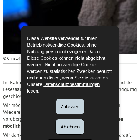
Diese Website verwendet für ihren
Betrieb notwendige Cookies, ohne
Nutzung personenbezogener Daten.
Diese Cookies können nicht abgelehnt
© Christof Weber
werden. Nicht notwendige Cookies
werden zu statistischen Zwecken benutzt
und nur aktiviert, wenn Sie sie zulassen.
Im Rahmen des Umzugs an unseren neuen Standort wird der
Unsere
Datenschutzbestimmungen
Lesesaal in Luxemburg-Stadt am Freitag, dem 8. Mai, endgültig
lesen.
geschlossen.
Wir möchten Sie daran erinnern, dass bis zur geplanten
Zulassen
Wiedereröffnung im Juni am neuen Standort in Belval
vorübergehend
keine Reproduktionen von Dokumenten
möglich
sind.
Ablehnen
Wir danken Ihnen für Ihr Verständnis und freuen uns darauf,