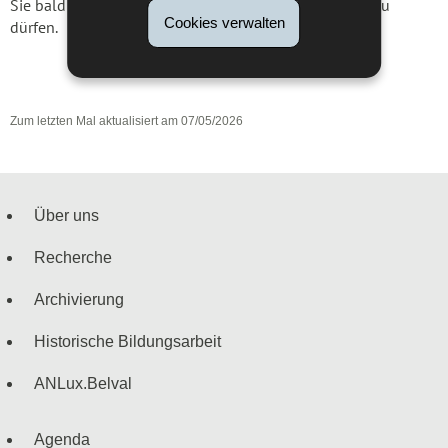
Sie bald in unseren neuen Räumlichkeiten begrüßen zu
Cookies verwalten
dürfen.
Zum letzten Mal aktualisiert am
07/05/2026
Über uns
Navigationsmenü
Recherche
Archivierung
Historische Bildungsarbeit
ANLux.Belval
Agenda