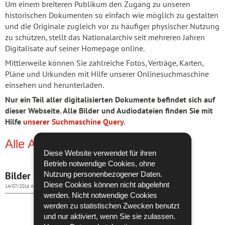
Um einem breiteren Publikum den Zugang zu unseren
historischen Dokumenten so einfach wie möglich zu gestalten
und die Originale zugleich vor zu häufiger physischer Nutzung
zu schützen, stellt das Nationalarchiv seit mehreren Jahren
Digitalisate auf seiner Homepage online.
Mittlerweile können Sie zahlreiche Fotos, Verträge, Karten,
Pläne und Urkunden mit Hilfe unserer Onlinesuchmaschine
einsehen und herunterladen.
Nur ein Teil aller digitalisierten Dokumente befindet sich auf
dieser Webseite. Alle Bilder und Audiodateien finden Sie mit
Hilfe
unserer Suchmaschine Query.
Alle Alben
Diese Website verwendet für ihren
Betrieb notwendige Cookies, ohne
Nutzung personenbezogener Daten.
Bilder
Audios
Diese Cookies können nicht abgelehnt
14/07/2016
Album
14/07/2016
Album
werden. Nicht notwendige Cookies
werden zu statistischen Zwecken benutzt
und nur aktiviert, wenn Sie sie zulassen.