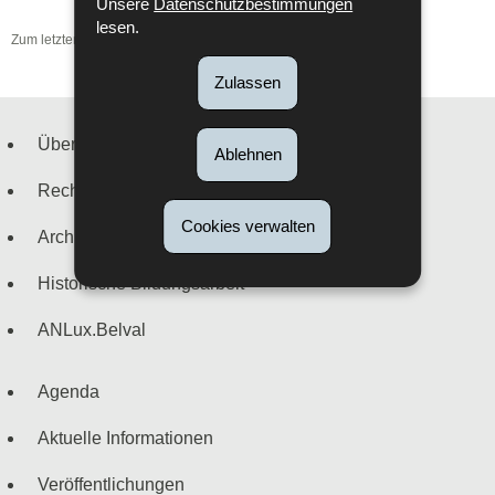
Unsere
Datenschutzbestimmungen
lesen.
Zum letzten Mal aktualisiert am
26/08/2016
Zulassen
Über uns
Ablehnen
Navigationsmenü
Recherche
Cookies verwalten
Archivierung
Historische Bildungsarbeit
ANLux.Belval
Agenda
Aktuelle Informationen
Veröffentlichungen