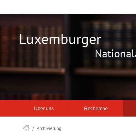
Zur
Zum
Navigation
Inhalt
Luxemburger
National
Über uns
Recherche
Startseite
Archivierung