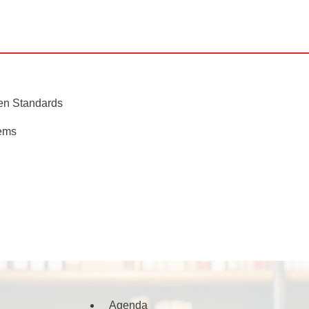
en Standards
ems
Agenda