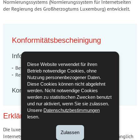
Normierungssystems (Normierungssystem für Internetseiten
der Regierung des Großherzogtums Luxemburg) entwickelt.
Konformitätsbescheinigung
Informationen
Diese Website verwendet für ihren
Bewertung Datum: 03.12.2016
Betrieb notwendige Cookies, ohne
Referenz Version: 3.4
Nutzung personenbezogener Daten.
Diese Cookies können nicht abgelehnt
Konformitäts Level: 97%
werden. Nicht notwendige Cookies
werden zu statistischen Zwecken benutzt
und nur aktiviert, wenn Sie sie zulassen.
Unsere
Datenschutzbestimmungen
Erklärung der Barrierefreiheit
lesen.
Die luxemburgische Regierung verfolgt das Ziel, die
Zulassen
Internetseiten einer möglichst großen Zielgruppe zugänglich