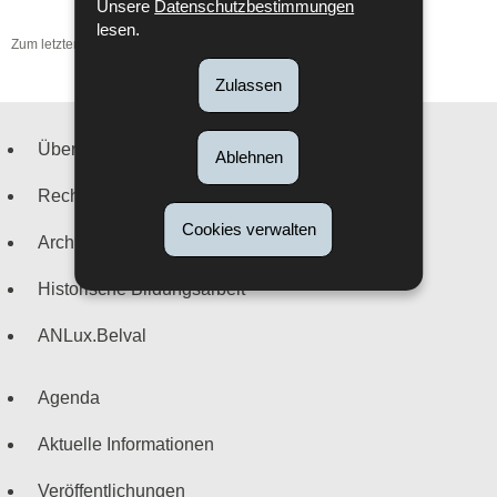
Unsere
Datenschutzbestimmungen
lesen.
Zum letzten Mal aktualisiert am
28/07/2016
Zulassen
Über uns
Ablehnen
Navigationsmenü
Recherche
Cookies verwalten
Archivierung
Historische Bildungsarbeit
ANLux.Belval
Agenda
Aktuelle Informationen
Veröffentlichungen