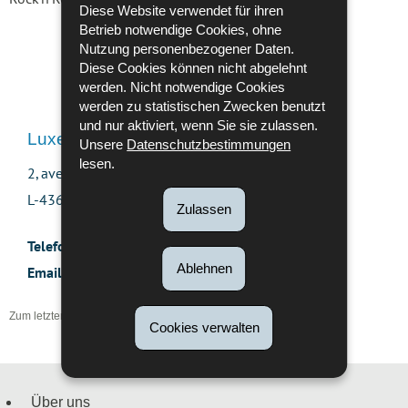
Diese Website verwendet für ihren
Betrieb notwendige Cookies, ohne
Nutzung personenbezogener Daten.
Diese Cookies können nicht abgelehnt
werden. Nicht notwendige Cookies
werden zu statistischen Zwecken benutzt
und nur aktiviert, wenn Sie sie zulassen.
Luxemburger Nationalarchiv
Unsere
Datenschutzbestimmungen
lesen.
2, avenue des Hauts-Fourneaux
L-4362 Esch/Alzette - Luxemburg
Zulassen
Telefon:
(+352) 247 69 000
Ablehnen
Email:
archives.nationales@an.etat.lu
Zum letzten Mal aktualisiert am
06/08/2026
Cookies verwalten
Über uns