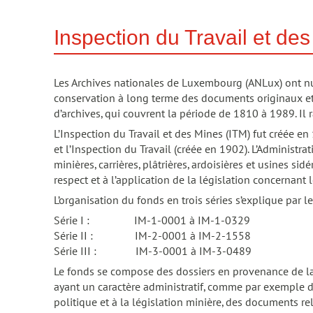
Inspection du Travail et de
Les Archives nationales de Luxembourg (ANLux) ont n
conservation à long terme des documents originaux et d
d’archives, qui couvrent la période de 1810 à 1989. Il
L’Inspection du Travail et des Mines (ITM) fut créée en
et l’Inspection du Travail (créée en 1902). L’Administra
minières, carrières, plâtrières, ardoisières et usines si
respect et à l’application de la législation concernant l
L’organisation du fonds en trois séries s’explique par le 
Série I : IM-1-0001 à IM-1-0329
Série II : IM-2-0001 à IM-2-1558
Série III : IM-3-0001 à IM-3-0489
Le fonds se compose des dossiers en provenance de la 
ayant un caractère administratif, comme par exemple d
politique et à la législation minière, des documents re