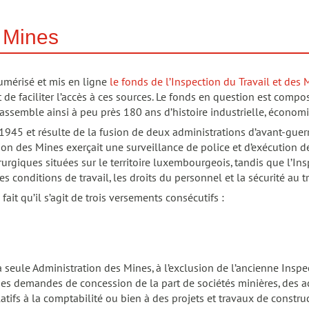
s Mines
umérisé et mis en ligne
le fonds de l’Inspection du Travail et des 
e faciliter l’accès à ces sources. Le fonds en question est compos
 rassemble ainsi à peu près 180 ans d’histoire industrielle, écono
 1945 et résulte de la fusion de deux administrations d’avant-guerr
tion des Mines exerçait une surveillance de police et d’exécution de
dérurgiques situées sur le territoire luxembourgeois, tandis que l’I
es conditions de travail, les droits du personnel et la sécurité au tr
fait qu’il s’agit de trois versements consécutifs :
seule Administration des Mines, à l’exclusion de l’ancienne Insp
es demandes de concession de la part de sociétés minières, des ac
latifs à la comptabilité ou bien à des projets et travaux de constru