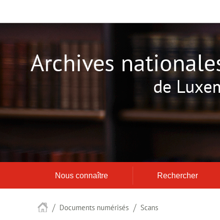
Aller
Aller
à
au
la
contenu
navigation
Archives nationale
de Luxe
Nous connaître
Rechercher
Accueil
Documents numérisés
Scans