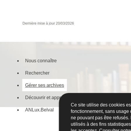
Dernière mise à jour
20/03/2026
Nous connaître
Menu
Rechercher
de
navigation
Gérer ses archives
Découvrir et apprendre
Ce site utilise des cookies e
ANLux.Belval
fonctionnement, sans usage 
ne pouvant pas être refusés.
utilisés à des fins statistiqu
les acceptez. Consulter notr