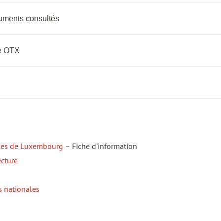
cuments consultés
me OTX
ales de Luxembourg
–
Fiche d'information
ecture
s nationales