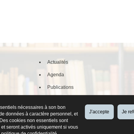
Actualités
Agenda
Publications
Documents numérisés
ssentiels nécessaires à son bon
J'accepte
Je re
de données à caractère personnel, et
 Des cookies non essentiels sont
es et seront activés uniquement si vous
e
politique de confidentialité
.