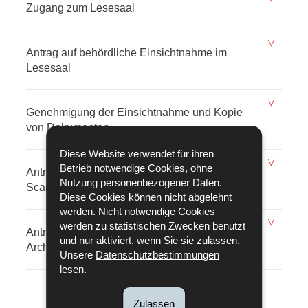
Zugang zum Lesesaal
Antrag auf behördliche Einsichtnahme im
Lesesaal
Genehmigung der Einsichtnahme und Kopie
von Dokumenten
Diese Website verwendet für ihren
Betrieb notwendige Cookies, ohne
Antragsformular für die Bereitstellung von
Nutzung personenbezogener Daten.
Scans über die Plattform OTX
Diese Cookies können nicht abgelehnt
werden. Nicht notwendige Cookies
werden zu statistischen Zwecken benutzt
Antrag zur Rücknahme von abgeliefertem
und nur aktiviert, wenn Sie sie zulassen.
Archivgut
Unsere
Datenschutzbestimmungen
lesen.
Zulassen