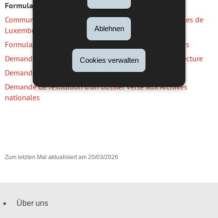
Formulare
Communications administratives aux Archives nationales de
Ablehnen
Luxembourg
–
Informationsblatt
Formulaire d'inscription pour les producteurs d'archives
Demande de consultation administrative en salle de lecture
Cookies verwalten
Demande de scan à disposition sur la plateforme OTX
Demande de restitution d’un dossier versé aux Archives
nationales
Zum letzten Mal aktualisiert am
20/03/2026
Über uns