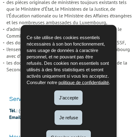
des pièces originales de ministères toujours existants tels
que le Ministère d’État, le Ministères de la Justice, de
l’Éducation nationale ou le Ministère des Affaires étrangères
et les nombreuses ambassades du Luxembourg,
d’administrations disparues telles que l’Epuration ou le
Commissariat du rapatriement,
Ce site utilise des cookies essentiels
des documents des établissements publics, dont la CSSF,
nécessaires à son bon fonctionnement,
l’ensemble des traités et accords passés par le Luxembourg
sans usage de données à caractère
avec d’autres États entre 1817 et 1973,
personnel, et ne pouvant pas être
les documents du Chef der Zivilverwaltung au cours de la
refusés. Des cookies non essentiels sont
utilisés à des fins statistiques et seront
Seconde Guerre mondiale.
activés uniquement si vous les acceptez.
Consulter notre
politique de confidentialité
.
Service accueil
J'accepte
Tél
.: (+352) 247 69 000
Email
:
service.accueil@an.etat.lu
Je refuse
Heures d'ouverture