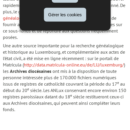
rapidement l’année recherchée au sein d’un registre donné. De
plus, le guide
« L’état civil – la clef de la recherche
Gérer les cookies
généalogique »
a été rédigé par les ANLux dans le but de
fournir aux chercheurs des explications supplémentaires sur
ce sous-fonds et de répondre aux questions fréquemment
posées.
Une autre source importante pour la recherche généalogique
et historique au Luxembourg, et complémentaire aux actes de
l’état civil, a été mise en ligne récemment : sur le portail de
Matricula (
http://data.matricula-online.eu/de/LU/luxemburg/
)
les
Archives diocésaines
ont mis à la disposition de toute
personne intéressée plus de 170.000 fichiers numériques
e
issus de registres de catholicité couvrant la période du 17
au
e
début du 20
siècle. Les ANLux conservant encore environ 150
e
registres paroissiaux datant du 18
siècle restitueront ceux-ci
aux Archives diocésaines, qui peuvent ainsi compléter leurs
fonds.