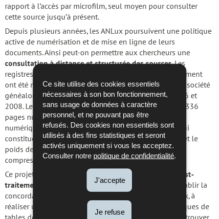
rapport à l’accès par microfilm, seul moyen pour consulter
cette source jusqu’à présent.
Depuis plusieurs années, les ANLux poursuivent une politique
active de numérisation et de mise en ligne de leurs
documents. Ainsi peut-on permettre aux chercheurs une
consultation à distance et structurée des sources
. Les
registres de l’état civil des deux tribunaux d’arrondissement
Ce site utilise des cookies essentiels
ont été microfilmés puis entièrement numérisés par la société
nécessaires à son bon fonctionnement,
généalogique de l’Utah en plusieurs étapes entre 1976 et
sans usage de données à caractère
2008. Les ANLux préparent la mise en ligne des 1.283.336
personnel, et ne pouvant pas être
pages numérisées (5,6 TB) depuis 2012. Les copies
refusés. Des cookies non essentiels sont
numériques livrées sont des copies de consultation qui
utilisés à des fins statistiques et seront
constituent un compromis entre la lisibilité des actes et le
activés uniquement si vous les acceptez.
poids des fichiers numériques (niveaux de gris, images
Consulter notre
politique de confidentialité
.
compressées).
Ce projet de numérisation a nécessité un
travail de post-
J'accepte
traitement
d’envergure qui consistait entre autres à établir la
concordance entre les images et les registres originaux, à
réaliser un inventaire et à pourvoir les fichiers numériques de
Je refuse
tables de matières, ce qui permet aux chercheurs de retrouver