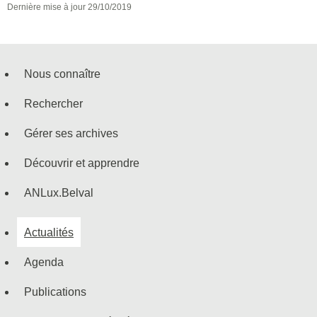
Dernière mise à jour
29/10/2019
Nous connaître
Menu
Rechercher
de
Gérer ses archives
navigation
Découvrir et apprendre
ANLux.Belval
Actualités
Agenda
Publications