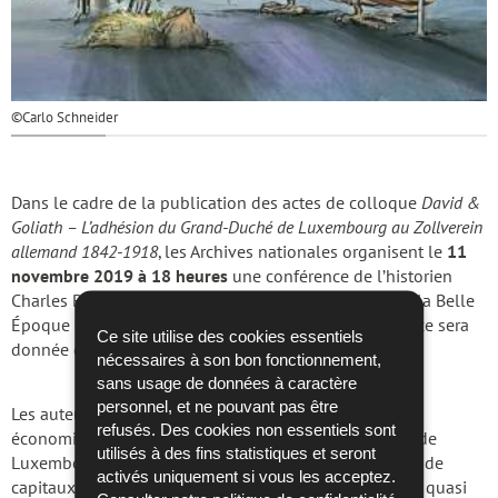
©Carlo Schneider
Dans le cadre de la publication des actes de colloque
David &
Goliath – L’adhésion du Grand-Duché de Luxembourg au Zollverein
allemand 1842-1918
, les Archives nationales organisent le
11
novembre 2019 à 18 heures
une conférence de l’historien
Charles Barthel sur le sujet « À qui le Luxembourg de la Belle
Époque doit-il son essor économique ? ». La conférence sera
Ce site utilise des cookies essentiels
donnée en langue française.
nécessaires à son bon fonctionnement,
sans usage de données à caractère
personnel, et ne pouvant pas être
Les auteurs classiques attribuent volontiers l’essor
refusés. Des cookies non essentiels sont
économique spectaculaire intervenu au Grand-duché de
utilisés à des fins statistiques et seront
e
Luxembourg vers la fin du XIX
siècle à l’afflux massif de
activés uniquement si vous les acceptez.
capitaux allemands ainsi qu’à la capacité d’absorption quasi