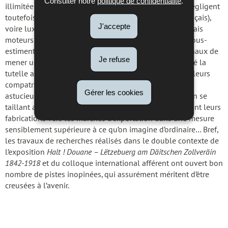
Consulter notre
politique de confidentialité
.
illimitée des débouchés du Zollverein. Ce faisant, ils négligent
toutefois l’ampleur des investissements belges (et français),
J'accepte
voire luxembourgeois, qui s’avèrent être au fond les vrais
moteurs de la révolution industrielle. Par ailleurs, ils sous-
estiment souvent la faculté des gouvernements nationaux de
Je refuse
mener une politique d’expansion autonome qui, malgré la
tutelle apparemment écrasante de la Prusse, permet à leurs
compatriotes d’y trouver leur compte, soit en écartant
Gérer les cookies
astucieusement les concurrents d’outre-Moselle, soit en se
taillant adroitement des niches lucratives ou en drainant leurs
fabrications vers les marchés d’exportation dans une mesure
sensiblement supérieure à ce qu’on imagine d’ordinaire… Bref,
les travaux de recherches réalisés dans le double contexte de
l’exposition
Halt ! Douane – Lëtzebuerg am
Däitschen Zollveräin
1842-1918
et du colloque international afférent ont ouvert bon
nombre de pistes inopinées, qui assurément méritent d’être
creusées à l’avenir.