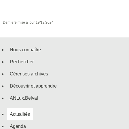
Dernière mise à jour
19/12/2024
Nous connaître
Menu
Rechercher
de
Gérer ses archives
navigation
Découvrir et apprendre
ANLux.Belval
Actualités
Agenda