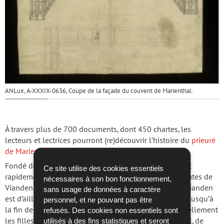
ANLux, A-XXXIX-0636, Coupe de la façade du couvent de Marienthal.
À travers plus de 700 documents, dont 450 chartes, les
lecteurs et lectrices pourront (re)découvrir l’histoire du
prieuré
de Marienthal
.
Fondé dans les années 1230, ce prieuré dominicain fut
Ce site utilise des cookies essentiels
rapidement investi par les puissantes familles des comtes de
nécessaires à son bon fonctionnement,
Vianden puis de Luxembourg. La prieure Yolande de Vianden
sans usage de données à caractère
est d’ailleurs une figure bien connue au Luxembourg. Jusqu’à
personnel, et ne pouvant pas être
la fin de l’Ancien Régime, Marienthal accueillit essentiellement
refusés. Des cookies non essentiels sont
utilisés à des fins statistiques et seront
les filles de la noblesse des environs : de Daun, d’Autel, de