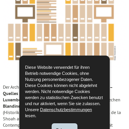
Diese Website verwendet für ihren
Betrieb notwendige Cookies, ohne
Nutzung personenbezogener Daten.
Diese Cookies können nicht abgelehnt
Der Archivrat lädt Sie zur Konferenz
„Raviver l’histoire –
werden. Nicht notwendige Cookies
Quelles archives pour raconter la Shoah au
werden zu statistischen Zwecken benutzt
Luxembourg ? “
ein. Im Rahmen der Veranstaltung sprechen
und nur aktiviert, wenn Sie sie zulassen.
Blandine Landau, Denis Scuto und Daniel Thilman
Unsere
Datenschutzbestimmungen
(Historiker/-in und Kuratoren/-in des Mémorial digital de la
lesen.
Shoah au Luxembourg des Luxemburg Center for
2
Contemporary and Digital History – C
DH der Universität