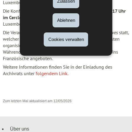
Zulassen
Luxemburg).
Die Konferenz findet am
Freitag, dem 5. Juni 2025 um 17 Uhr
im Cercle Cité
(Cité Auditorium, 3, rue Genistre, L-1623
Ablehnen
Luxembourg) statt.
Die Veranstaltung findet im Rahmen des
mois des archives
statt,
welcher vom VLA – Veräin vun de Lëtzebuerger Archivisten
Cookies verwalten
organisiert wird. Eine Anmeldung ist nicht erforderlich.
Während des Vortrags wird eine Simultanübersetzung ins
Französische angeboten.
Weitere Informationen finden Sie in der Einladung des
Archivrats unter
folgendem Link.
Zum letzten Mal aktualisiert am
12/05/2026
Über uns