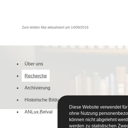
Zum letzten Mal aktualisiert am
14/09/2016
Über uns
Navigationsmenü
Recherche
Archivierung
Historische Bildungsarbeit
Diese Website verwendet für
ANLux.Belval
ohne Nutzung personenbezo
können nicht abgelehnt werd
werden zu statistischen Zwec