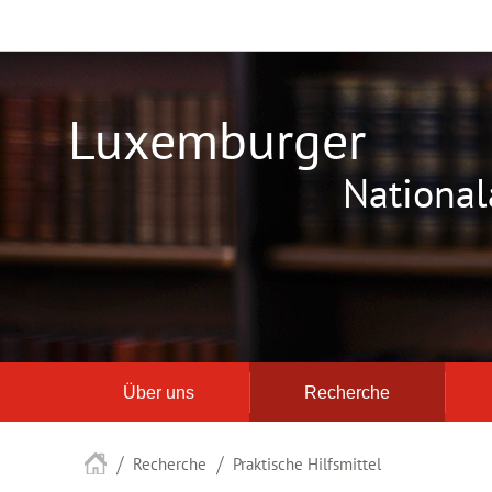
Zur
Zum
Navigation
Inhalt
Luxemburger
National
Über uns
Recherche
Startseite
Recherche
Praktische Hilfsmittel