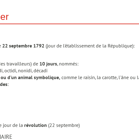
er
e
22 septembre 1792
(jour de l'établissement de la République):
es travailleurs) de
10 jours
, nommés:
di, octidi, nonidi, décadi
 ou d'un animal symbolique,
comme le raisin, la carotte, l'âne ou la
ides
:
e jour de la
révolution
(22 septembre)
NAIRE