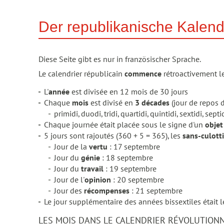
Der republikanische Kalend
Diese Seite gibt es nur in französischer Sprache.
Le calendrier républicain
commence
rétroactivement l
L'
année
est divisée en 12 mois de 30 jours
Chaque
mois
est divisé en
3 décades
(jour de repos d
primidi, duodi, tridi, quartidi, quintidi, sextidi, septi
Chaque journée était placée sous le signe d'un
objet
5 jours sont rajoutés (360 + 5 = 365), les
sans-culott
Jour de la
vertu
: 17 septembre
Jour du
génie
: 18 septembre
Jour du
travail
: 19 septembre
Jour de l'
opinion
: 20 septembre
Jour des
récompenses
: 21 septembre
Le jour supplémentaire des années bissextiles était l
LES MOIS DANS LE CALENDRIER RÉVOLUTION