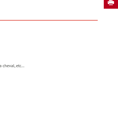
D
 cheval, etc...