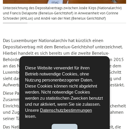
Unterzeichnung des Depositalvertrags zwischen Josée Kirps (Nationalarchiv)
und Francis Delaporte (Benelux-Gerichtshof) in Anwesenheit von Corinne
Schroeder (ANLux) und André van der Niet (Benelux Gerichtshof)
Das Luxemburger Nationalarchiv hat kürzlich einen
Depositalvertrag mit dem Benelux-Gerichtshof unterzeichnet.
Hierbei handelt es sich bereits um die zweite Benelux-
Behörde – das Generalsekretariat hat ihre Archive schon 2015
an das Nationalarchiv transferiert – die ihre Dokumente dem
Diese Website verwendet für ihren
Luxemburger Nationalarchiv anvertraut. Durch diesen Schritt
Betrieb notwendige Cookies, ohne
sieht das Nationalarchiv seine Aufgaben zur Bewahrung und
Nutzung personenbezogener Daten.
Aufwertung des multilateralen institutionellen Erbes gestärkt.
Diese Cookies können nicht abgelehnt
werden. Nicht notwendige Cookies
Diese Partnerschaft ist ein wichtiger Meilenstein in der
werden zu statistischen Zwecken benutzt
Zusammenarbeit zwischen den beiden öffentlichen
und nur aktiviert, wenn Sie sie zulassen.
Einrichtungen, da sie die langfristige Aufbewahrung, Sicherheit
Unsere
Datenschutzbestimmungen
und Zugänglichkeit der vom Benelux-Gerichtshof im Rahmen
lesen.
seiner Tätigkeit erstellten Dokumente gewährleistet.
Das Nationalarchiv begrüßt diese neue Zusammenarbeit, die