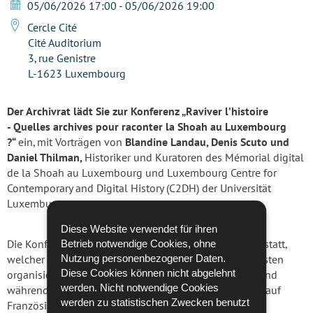
05/06/2026 17:00 - 05/06/2026 19:00
Cercle Cité
Cité Auditorium
3, rue Genistre
L-1623 Luxembourg
Der Archivrat lädt Sie zur Konferenz „Raviver l’histoire
- Quelles archives pour raconter la Shoah au Luxembourg
?“
ein, mit Vorträgen von
Blandine Landau, Denis Scuto und
Daniel Thilman,
Historiker und Kuratoren
des Mémorial digital
de la Shoah
au Luxembourg und
Luxembourg Centre for
Contemporary and Digital History
(C2DH) der Universität
Luxemburg.
Diese Website verwendet für ihren
Betrieb notwendige Cookies, ohne
Die Konferenz findet im Rahmen des
mois des archives
statt,
Nutzung personenbezogener Daten.
welcher vom VLA – Veräin vun de Lëtzebuerger Archivisten
Diese Cookies können nicht abgelehnt
organisiert wird. Es ist keine Anmeldung erforderlich und
werden. Nicht notwendige Cookies
während des Vortrags wird eine Simultanübersetzung auf
werden zu statistischen Zwecken benutzt
Französisch angeboten werden.