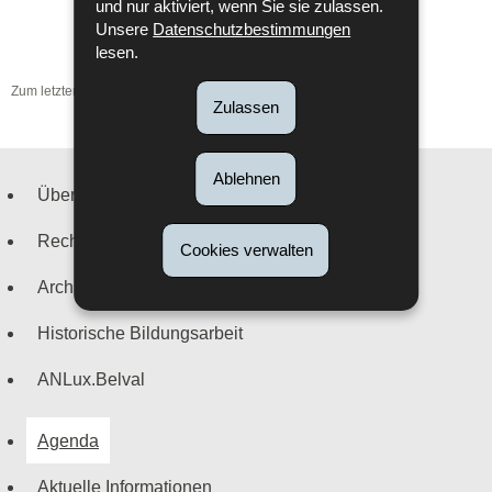
und nur aktiviert, wenn Sie sie zulassen.
Unsere
Datenschutzbestimmungen
lesen.
Zum letzten Mal aktualisiert am
04/05/2026
Zulassen
Ablehnen
Über uns
Navigationsmenü
Recherche
Cookies verwalten
Archivierung
Historische Bildungsarbeit
ANLux.Belval
Agenda
Aktuelle Informationen