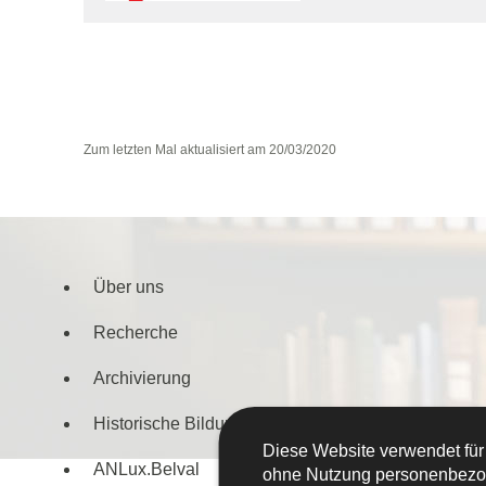
Zum letzten Mal aktualisiert am
20/03/2020
Über uns
Navigationsmenü
Recherche
Archivierung
Historische Bildungsarbeit
Diese Website verwendet für
ANLux.Belval
ohne Nutzung personenbezo