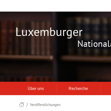
Zur
Zum
Navigation
Inhalt
Luxemburger
National
Über uns
Recherche
Startseite
Veröffentlichungen