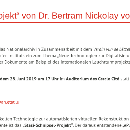
ojekt“ von Dr. Bertram Nickolay vo
t das Nationalarchiv in Zusammenarbeit mit dem
Veräin vun de Lëtze
fer-Instituts ein zum Thema „Neue Technologien zur Digitalisieru
r Dokumente am Beispiel des internationalen Leuchtturmprojekts ‘
, dem 28. Juni 2019 um 17 Uhr
im
Auditorium des Cercle Cité
statt
an.etat.lu
elten Technologie zur automatisierten virtuellen Rekonstruktion z
nte ist das
„Stasi-Schnipsel-Projekt“
. Der daraus entstandene „ePu