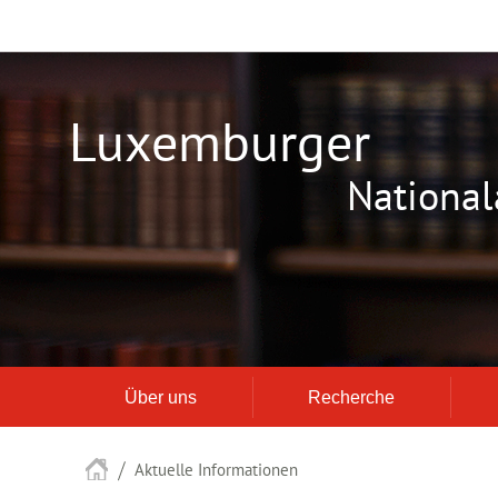
Zur
Zum
Navigation
Inhalt
Luxemburger
National
Über uns
Recherche
Startseite
Aktuelle Informationen