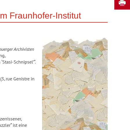
D
m Fraunhofer-Institut
buerger Archivisten
ng,
Stasi-Schnipsel’“.
 (3, rue Genistre in
errissener,
zzler“ ist eine