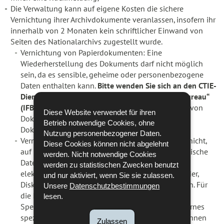
Die Verwaltung kann auf eigene Kosten die sichere
Vernichtung ihrer Archivdokumente veranlassen, insofern ihr
innerhalb von 2 Monaten kein schriftlicher Einwand von
Seiten des Nationalarchivs zugestellt wurde.
Vernichtung von Papierdokumenten: Eine
Wiederherstellung des Dokuments darf nicht möglich
sein, da es sensible, geheime oder personenbezogene
Daten enthalten kann.
Bitte wenden Sie sich an den CTIE-
Dienst „Service des imprimés et fournitures de bureau“
(IFB)
, der sich um die fachmännische Vernichtung von
Diese Website verwendet für ihren
Dokumenten, einschließlich von vertraulichen
Betrieb notwendige Cookies, ohne
Dokumenten, kümmert.
Nutzung personenbezogener Daten.
Vernichtung elektronischer Dokumente: Es reicht nicht,
Diese Cookies können nicht abgelehnt
auf Ihrem Computer auf „Löschen“ zu drücken. Optische
werden. Nicht notwendige Cookies
Datenträger müssen geschreddert und
werden zu statistischen Zwecken benutzt
elektromagnetische Datenträger (z. B. Magnetbänder,
und nur aktiviert, wenn Sie sie zulassen.
Disketten und Festplatten) entmagnetisiert werden. Für
Unsere
Datenschutzbestimmungen
die Entsorgung großer Mengen elektronischer
lesen.
Speichermedien wenden Sie sich bitte an ein externes
spezialisiertes Dienstleistungsunternehmen, das Ihnen
Zulassen