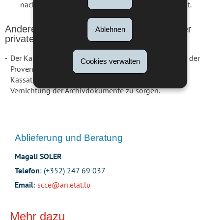
nach der Vernichtung eine Bescheinigung ausstellt.
Andere Provenienzstellen öffentlichen oder
Ablehnen
privaten Archivguts:
Der Kassationsvorgang unterliegt der Verantwortung der
Cookies verwalten
Provenienzstellen. Es ist jedoch ratsam, ein
Kassationsformular auszufüllen und für eine sichere
Vernichtung der Archivdokumente zu sorgen.
Ablieferung und Beratung
Magali SOLER
Telefon
: (+352) 247 69 037
Email
:
scce@an.etat.lu
Mehr dazu